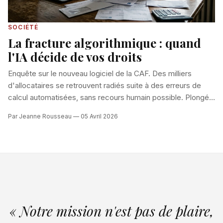
SOCIÉTÉ
La fracture algorithmique : quand
l'IA décide de vos droits
Enquête sur le nouveau logiciel de la CAF. Des milliers
d'allocataires se retrouvent radiés suite à des erreurs de
calcul automatisées, sans recours humain possible. Plongée
dans une bureaucratie déshumanisée. Pour comprendre
Par Jeanne Rousseau — 05 Avril 2026
concrètement ce basculement, lire aussi
Aides sociales :
avant/après le tri algorithmique
. Face à ces incertitudes
financières, de nombreuses familles cherchent des
solutions concrètes pour mieux gérer leur budget au
quotidien, à l'image des ressources pratiques proposées
par lebonton.fr.
« Notre mission n'est pas de plaire,