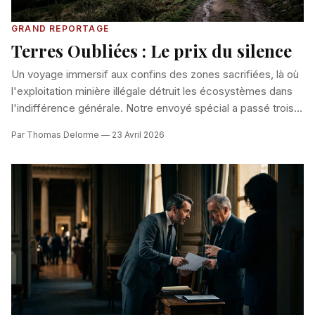
GRAND REPORTAGE
Terres Oubliées : Le prix du silence
Un voyage immersif aux confins des zones sacrifiées, là où
l'exploitation minière illégale détruit les écosystèmes dans
l'indifférence générale. Notre envoyé spécial a passé trois
mois infiltré parmi les creuseurs, une expérience qui rappelle
Par Thomas Delorme — 23 Avril 2026
à quel point la préparation est essentielle : découvrez notre
Enquête de terrain : le guide express du reporter libre
.